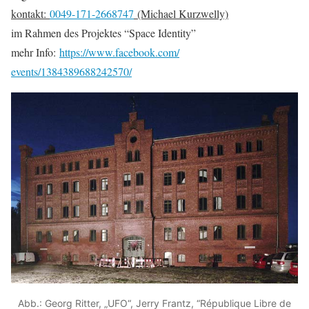
kontakt:
0049-171-2668747
(Michael Kurzwelly)
im Rahmen des Projektes “Space Identity”
mehr Info:
https://www.facebook.com/
events/1384389688242570/
Abb.: Georg Ritter, „UFO“, Jerry Frantz, “République Libre de