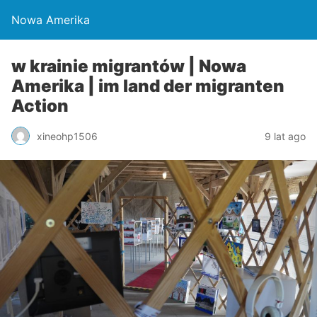
Nowa Amerika
w krainie migrantów | Nowa
Amerika | im land der migranten
Action
xineohp1506
9 lat ago