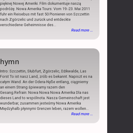
pięknej Nowej Ameriki. Film dokumentuje naszą
podróżę. Nowa Amerika Tours: Vom 19.-23. Mai 2011
fuhr ein Reisebus mit fast 50 Pionieren von Szczettin
nach Zgörzelic und zurück und entdeckte
verschiedene Geheimnisse des...
Read more ...
hymn
Intro: Szczettin, Słubfurt, Zgörzelic, Dźikwalde, Las
Forst To ist nasz Land, zrób es bekannt. Napiszt es na
całym Wand. An der Odera-Nyße entlang, ciągniemy
an einem Strang śpiewamy razem den
Gesang.Refrain: Nowa Nowa Nowa Amerika Dla nas
dieses Land to wspólnota. Nasza Gemeinschaft jest
wunderbar, zusammen jesteśmy Nowa Amerika
Międzyhalb płynnymi Grenzen leben, razem wollen...
Read more ...