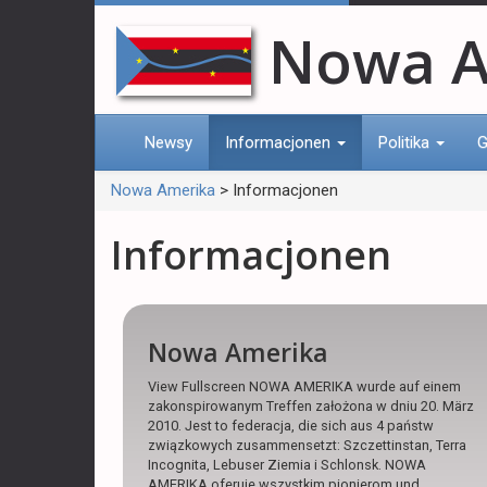
Nowa A
Newsy
Informacjonen
Politika
G
Nowa Amerika
>
Informacjonen
Informacjonen
Nowa Amerika
View Fullscreen NOWA AMERIKA wurde auf einem
zakonspirowanym Treffen założona w dniu 20. März
2010. Jest to federacja, die sich aus 4 państw
związkowych zusammensetzt: Szczettinstan, Terra
Incognita, Lebuser Ziemia i Schlonsk. NOWA
AMERIKA oferuje wszystkim pionierom und