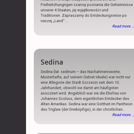
Freiheitshungrigen szansę poznania die Geheimnisse
unserer 4 Staaten, jej wyjątkowości und
Traditionen. Zapraszamy do Entdeckungsreise po
naszej „Land“....
Read more ...
Sedina
Sedina (lat. sedinum – das Nachahmenswerte,
Musterhafte, auf seinem Gebiet Ideale) war nicht nur
eine Allegorie der Stadt Szczecin seit dem 10.
Jahrhundert, obwohl sie damit am häufigsten
assoziiert wird. Angeblich war sie die Ehefrau von
Johannes Scolvus, dem eigentlichen Entdecker des
Alten Amerikas. Sedina war eine Gottheit im Pantheon
des Triglaw (der Dreiköpfige), in der christlichen...
Read more ...