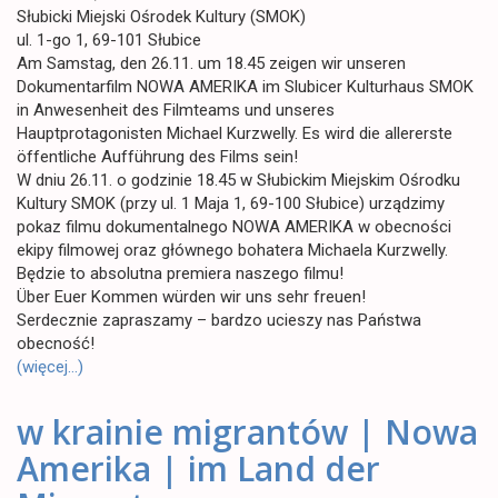
Słubicki Miejski Ośrodek Kultury (SMOK)
ul. 1-go 1, 69-101 Słubice
Am Samstag, den 26.11. um 18.45 zeigen wir unseren
Dokumentarfilm NOWA AMERIKA im Slubicer Kulturhaus SMOK
in Anwesenheit des Filmteams und unseres
Hauptprotagonisten Michael Kurzwelly. Es wird die allererste
öffentliche Aufführung des Films sein!
W dniu 26.11. o godzinie 18.45 w Słubickim Miejskim Ośrodku
Kultury SMOK (przy ul. 1 Maja 1, 69-100 Słubice) urządzimy
pokaz filmu dokumentalnego NOWA AMERIKA w obecności
ekipy filmowej oraz głównego bohatera Michaela Kurzwelly.
Będzie to absolutna premiera naszego filmu!
Über Euer Kommen würden wir uns sehr freuen!
Serdecznie zapraszamy – bardzo ucieszy nas Państwa
obecność!
(więcej…)
w krainie migrantów | Nowa
Amerika | im Land der