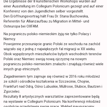
Die Ergebnisse der 8 künstlerischen Workshops wurden auf
einer Ausstellung im Collegium Polonicum gezeigt und auf einer
Konferenz von den Jugendlichen selber vorgestellt.
Den Eröffnungsvortrag hält Frau Dr. Stana Buchowska,
Referentin für Allianzaufbau zu Migration in Mittel- und
Osteuropa bei OXFAM.
Na pograniczu polsko-niemieckim żyją nie tylko Polacy i
Niemcy.
Powojenne przesunięcie granic Polski ze wschodu na zachód
wiązało się z jedną z największych fal migracji w XX wieku.
Obok wypędzonych mieszkańców byłych wschodnich terenów
Polski oraz Niemiec swoją nową ojczyznę na nowym
pograniczu polsko-niemieckim znalazło i znajdują również wiele
innych grup etnicznych.
Zagadnieniem tym zajmuje się również w 2016 roku młodzież
ze szkół i ośrodków kształcenia w Szczecinie, Chojnie,
Frankfurt nad Odrą, Ośno Lubuskie, Müllrose, Słubice, Bautzen i
Zgorzelec.
Rezultaty 8 artystycznych warsztatów zaprezentowane będą
na wystawie w Collegium Polonicum. Na konferencji młodzież
osobiście przedstawia swoje prace. Wykład inauguracyjny