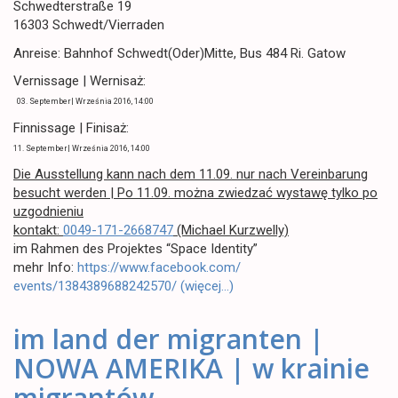
Schwedterstraße 19
16303 Schwedt/Vierraden
Anreise: Bahnhof Schwedt(Oder)Mitte, Bus 484 Ri. Gatow
Vernissage | Wernisaż:
03. September| Września 2016, 14:00
Finnissage | Finisaż:
11. September| Września 2016, 14:00
Die Ausstellung kann nach dem 11.09. nur nach Vereinbarung
besucht werden | Po 11.09. można zwiedzać wystawę tylko po
uzgodnieniu
kontakt:
0049-171-2668747
(Michael Kurzwelly)
im Rahmen des Projektes “Space Identity”
mehr Info:
https://www.facebook.com/
events/1384389688242570/
(więcej…)
im land der migranten |
NOWA AMERIKA | w krainie
migrantów