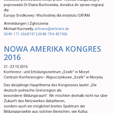
poprowadzi Dr.Stana Buchowska, doradca do spraw migracji
dla
Europy Srodkowej i Wschodniej dla instytutu OXFAM.
Anmeldungen | Zgłoszenia:
Michael Kurzwelly,
arttrans@arttrans.de
0049-171-2668747
|
0048-794-407436
NOWA AMERIKA KONGRES
2016
21.-23.10.2016
Konferenz- und Erholungszentrum „Szafir“ in Moryń
Centrum Konferencyjno- Wypoczynkowe „Szafir“ w Moryniu
Das diesjährige Hauptthema des Kongresses lautet: „Die
deutsch-polnische Grenzregion als
besonderer Bildungsraum“. Wir möchten deshalb nicht nur über
Zukunft des Netzwerkes debattieren,
sondern auch ein möglichst breites Spektrum der
Bildungsprojekte aus solchen Bereichen, wie Kultur,