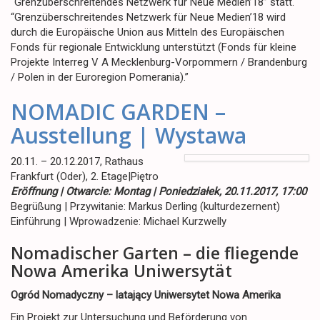
“Grenzüberschreitendes Netzwerk für Neue Medien’18” statt.
“Grenzüberschreitendes Netzwerk für Neue Medien’18 wird
durch die Europäische Union aus Mitteln des Europäischen
Fonds für regionale Entwicklung unterstützt (Fonds für kleine
Projekte Interreg V A Mecklenburg-Vorpommern / Brandenburg
/ Polen in der Euroregion Pomerania).”
NOMADIC GARDEN –
Ausstellung | Wystawa
20.11. – 20.12.2017, Rathaus
Frankfurt (Oder), 2. Etage|Piętro
Eröffnung | Otwarcie: Montag | Poniedziałek, 20.11.2017, 17:00
Begrüßung | Przywitanie: Markus Derling (kulturdezernent)
Einführung | Wprowadzenie: Michael Kurzwelly
Nomadischer Garten – die fliegende
Nowa Amerika Uniwersytät
Ogród Nomadyczny – latający Uniwersytet Nowa Amerika
Ein Projekt zur Untersuchung und Beförderung von