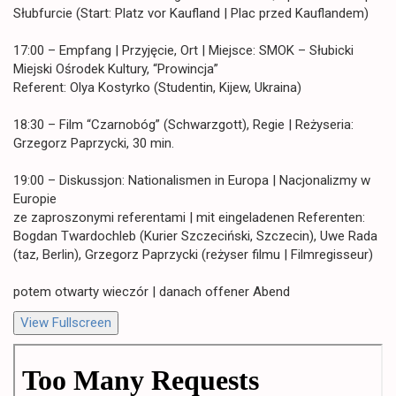
Słubfurcie (Start: Platz vor Kaufland | Plac przed Kauflandem)
17:00 – Empfang | Przyjęcie, Ort | Miejsce: SMOK – Słubicki
Miejski Ośrodek Kultury, “Prowincja”
Referent: Olya Kostyrko (Studentin, Kijew, Ukraina)
18:30 – Film “Czarnobóg” (Schwarzgott), Regie | Reżyseria:
Grzegorz Paprzycki, 30 min.
19:00 – Diskussjon: Nationalismen in Europa | Nacjonalizmy w
Europie
ze zaproszonymi referentami | mit eingeladenen Referenten:
Bogdan Twardochleb (Kurier Szczeciński, Szczecin), Uwe Rada
(taz, Berlin), Grzegorz Paprzycki (reżyser filmu | Filmregisseur)
potem otwarty wieczór | danach offener Abend
View Fullscreen