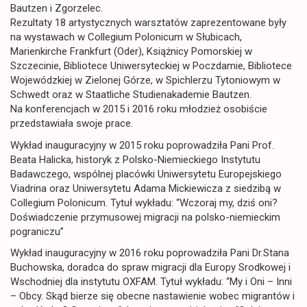
Bautzen i Zgorzelec.
Rezultaty 18 artystycznych warsztatów zaprezentowane były
na wystawach w Collegium Polonicum w Słubicach,
Marienkirche Frankfurt (Oder), Książnicy Pomorskiej w
Szczecinie, Bibliotece Uniwersyteckiej w Poczdamie, Bibliotece
Wojewódzkiej w Zielonej Górze, w Spichlerzu Tytoniowym w
Schwedt oraz w Staatliche Studienakademie Bautzen.
Na konferencjach w 2015 i 2016 roku młodzież osobiście
przedstawiała swoje prace.
Wykład inauguracyjny w 2015 roku poprowadziła Pani Prof.
Beata Halicka, historyk z Polsko-Niemieckiego Instytutu
Badawczego, wspólnej placówki Uniwersytetu Europejskiego
Viadrina oraz Uniwersytetu Adama Mickiewicza z siedzibą w
Collegium Polonicum. Tytuł wykładu: “Wczoraj my, dziś oni?
Doświadczenie przymusowej migracji na polsko-niemieckim
pograniczu”
Wykład inauguracyjny w 2016 roku poprowadziła Pani Dr.Stana
Buchowska, doradca do spraw migracji dla Europy Srodkowej i
Wschodniej dla instytutu OXFAM. Tytuł wykładu: “My i Oni – Inni
– Obcy. Skąd bierze się obecne nastawienie wobec migrantów i