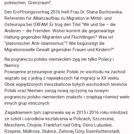
polnischen Grenzraum”.
Den Eröffnungsvortrag 2016 hielt Frau Dr. Stana Buchowska,
Referentin für Allianzaufbau zu Migration in Mittel- und
Osteuropa bei OXFAM. Er trug den Titel “Wir und Sie – die
Anderen – die Fremden. Woher kommt die gegenwärtige
Haltung gegenüber Migranten und Flüchtlingen? Was ist
“platonischer Anti-Islamismus”? Wie begünstigt die
Migrationswelle Gewalt gegenüber Frauen und Kindern?”
Na pograniczu polsko-niemieckim żyją nie tylko Polacy i
Niemcy.
Powojenne przesunięcie granic Polski ze wschodu na zachód
wiązało się z jedną z największych fal migracji w XX wieku.
Obok wypędzonych mieszkańców byłych wschodnich terenów
Polski oraz Niemiec swoją nową ojczyznę na nowym
pograniczu polsko-niemieckim znalazło i znajdują również wiele
innych grup etnicznych.
Zagadnieniem tym zajmowała się w 2015 i 2016 roku młodzież
ze szkół i ośrodków kształcenia w Policach, Szczecinie,
Mescherin, Chojnie, Frankfurt nad Odrą, Ośno Lubuskie,
Rzepinie, Müllrose, Słubice, Zielonej Góry, Eisenhüttenstadt,