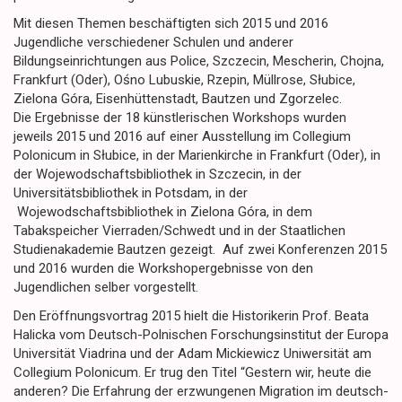
Mit diesen Themen beschäftigten sich 2015 und 2016
Jugendliche verschiedener Schulen und anderer
Bildungseinrichtungen aus Police, Szczecin, Mescherin, Chojna,
Frankfurt (Oder), Ośno Lubuskie, Rzepin, Müllrose, Słubice,
Zielona Góra, Eisenhüttenstadt, Bautzen und Zgorzelec.
Die Ergebnisse der 18 künstlerischen Workshops wurden
jeweils 2015 und 2016 auf einer Ausstellung im Collegium
Polonicum in Słubice, in der Marienkirche in Frankfurt (Oder), in
der Wojewodschaftsbibliothek in Szczecin, in der
Universitätsbibliothek in Potsdam, in der
Wojewodschaftsbibliothek in Zielona Góra, in dem
Tabakspeicher Vierraden/Schwedt und in der Staatlichen
Studienakademie Bautzen gezeigt. Auf zwei Konferenzen 2015
und 2016 wurden die Workshopergebnisse von den
Jugendlichen selber vorgestellt.
Den Eröffnungsvortrag 2015 hielt die Historikerin Prof. Beata
Halicka vom Deutsch-Polnischen Forschungsinstitut der Europa
Universität Viadrina und der Adam Mickiewicz Uniwersität am
Collegium Polonicum. Er trug den Titel “Gestern wir, heute die
anderen? Die Erfahrung der erzwungenen Migration im deutsch-