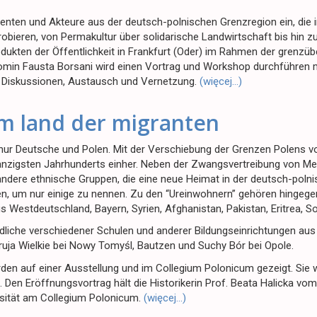
nten und Akteure aus der deutsch-polnischen Grenzregion ein, die i
obieren, von Permakultur über solidarische Landwirtschaft bis hin zu
odukten der Öffentlichkeit in Frankfurt (Oder) im Rahmen der grenzü
nomin Fausta Borsani wird einen Vortrag und Workshop durchführen m
auf Diskussionen, Austausch und Vernetzung.
(więcej…)
im land der migranten
t nur Deutsche und Polen. Mit der Verschiebung der Grenzen Polens
wanzigsten Jahrhunderts einher. Neben der Zwangsvertreibung von 
andere ethnische Gruppen, die eine neue Heimat in der deutsch-poln
n, um nur einige zu nennen. Zu den “Ureinwohnern” gehören hingege
us Westdeutschland, Bayern, Syrien, Afghanistan, Pakistan, Eritrea,
liche verschiedener Schulen und anderer Bildungseinrichtungen aus P
oruja Wielkie bei Nowy Tomyśl, Bautzen und Suchy Bór bei Opole.
den auf einer Ausstellung und im Collegium Polonicum gezeigt. Sie 
t. Den Eröffnungsvortrag hält die Historikerin Prof. Beata Halicka v
rsität am Collegium Polonicum.
(więcej…)