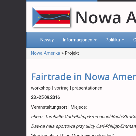
Nowa A
Newsy
Informacjonen
Politika
G
Nowa Amerika
>
Projekt
Fairtrade in Nowa Amer
workshop | vortrag | präsentationen
23.-25.09.2016
Veranstaltungsort | Miejsce:
ehem. Turnhalle Carl-Philipp-Emmanuel-Bach-Straße,
Dawna hala sportowa przy ulicy Carl-Philipp-Emmanu
“Brückenplatz | Plac Mostowy – reloaded”