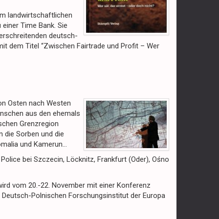
m landwirtschaftlichen
 einer Time Bank. Sie
berschreitenden deutsch-
it dem Titel “Zwischen Fairtrade und Profit – Wer
 von Osten nach Westen
Menschen aus den ehemals
ischen Grenzregion
n die Sorben und die
 Somalia und Kamerun…
olice bei Szczecin, Löcknitz, Frankfurt (Oder), Ośno
wird vom 20.-22. November mit einer Konferenz
om Deutsch-Polnischen Forschungsinstitut der Europa