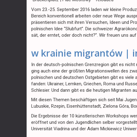
Vom 23.-25. September 2016 laden wir kleine Produze
Bereich konventionell arbeiten oder neue Wege auspr
präsentieren sich mit ihren Versuchen, Ideen und Pr
polnischen Idee “Słubfurt”. Die schweizer Agraröko
sät, der erntet, oder doch nicht?”. Wir freuen uns 
w krainie migrantów | 
In der deutsch-polnischen Grenzregion gibt es nich
ging auch eine der größten Migrationswellen des z
polnischen und deutschen Ostgebieten gibt es viele 
fanden: Ukrainer, Lemken, Griechen, Roma und Russe
Schlesier. Und dann gibt es die heutigen Migranten a
Mit diesen Themen beschäftigen sich seit Mai Jugend
Lubuskie, Rzepin, Eisenhüttenstadt, Zielona Góra, B
Die Ergebnisse der 10 künstlerischen Workshops wer
eröffnet und von den Jugendlichen selber vorgestell
Universität Viadrina und der Adam Mickiewicz Uniwe