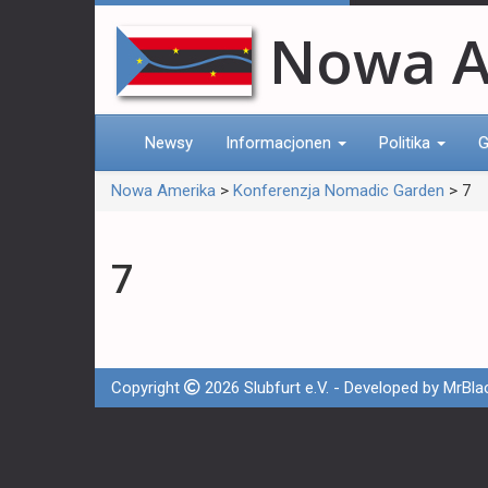
Nowa A
Newsy
Informacjonen
Politika
G
Nowa Amerika
>
Konferenzja Nomadic Garden
>
7
7
Copyright
2026 Slubfurt e.V. - Developed by
MrBla