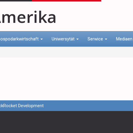
merika
ospodarkwirtschaft
Uniwersytät
Serwice
Mediae
ckRocket Development