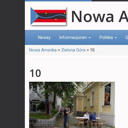
Nowa A
Newsy
Informacjonen
Politika
G
Nowa Amerika
>
Zielona Góra
>
10
10