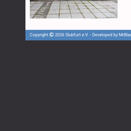
Copyright
2026 Slubfurt e.V. - Developed by
MrBla