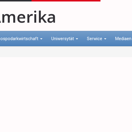
merika
ospodarkwirtschaft
Uniwersytät
Serwice
Mediae