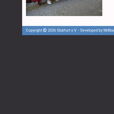
Copyright
2026 Slubfurt e.V. - Developed by
MrBla