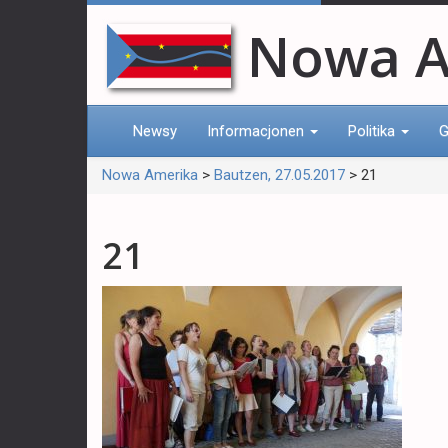
Nowa A
Newsy
Informacjonen
Politika
G
Nowa Amerika
>
Bautzen, 27.05.2017
>
21
21