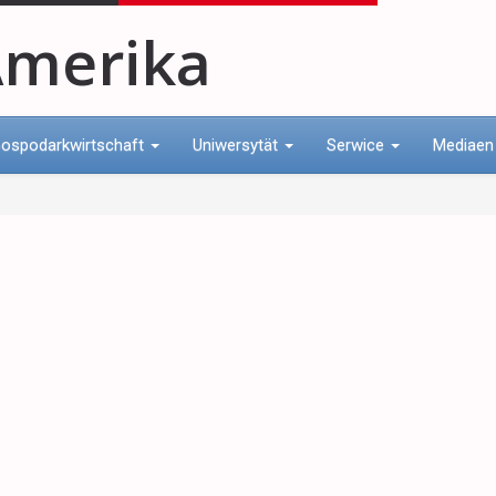
merika
ospodarkwirtschaft
Uniwersytät
Serwice
Mediae