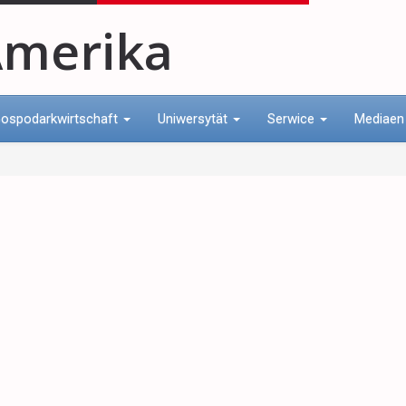
merika
ospodarkwirtschaft
Uniwersytät
Serwice
Mediae