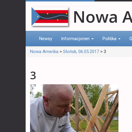
Nowa A
Newsy
Informacjonen
Politika
G
Nowa Amerika
>
Słońsk, 06.05.2017
>
3
3