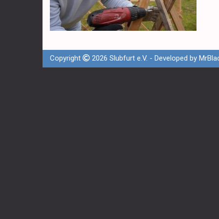
Copyright
2026 Slubfurt e.V. - Developed by
MrBla