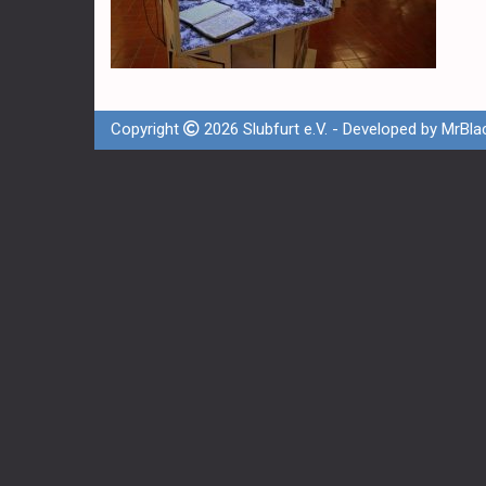
Copyright
2026 Slubfurt e.V. - Developed by
MrBla