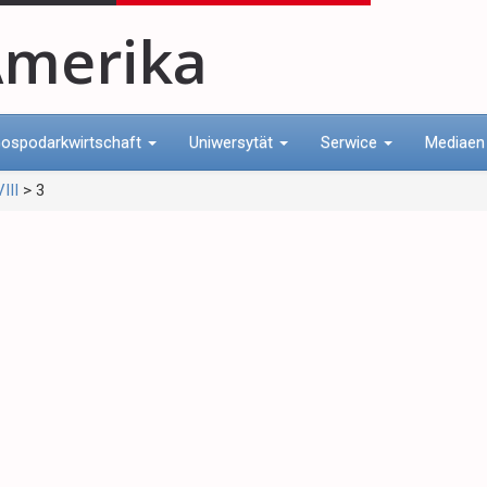
merika
ospodarkwirtschaft
Uniwersytät
Serwice
Mediae
III
>
3