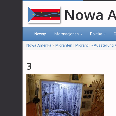
Nowa A
Newsy
Informacjonen
Politika
G
Nowa Amerika
>
Migranten | Migranci > Ausstellung V
3