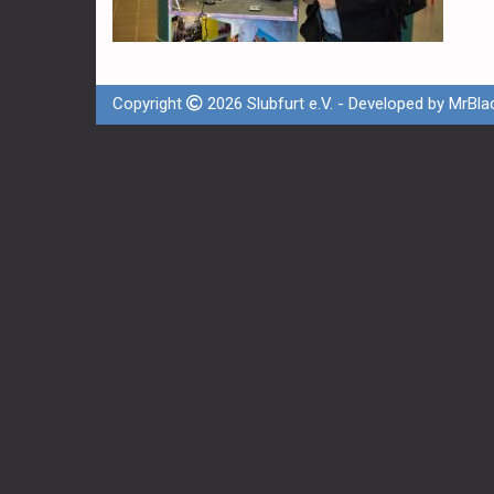
Copyright
2026 Slubfurt e.V. - Developed by
MrBla