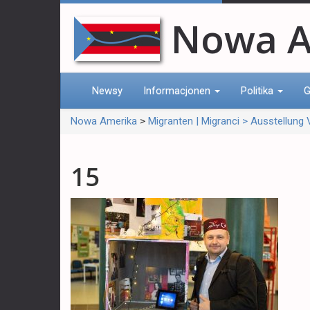
Nowa A
Newsy
Informacjonen
Politika
G
Nowa Amerika
>
Migranten | Migranci > Ausstellung V
15