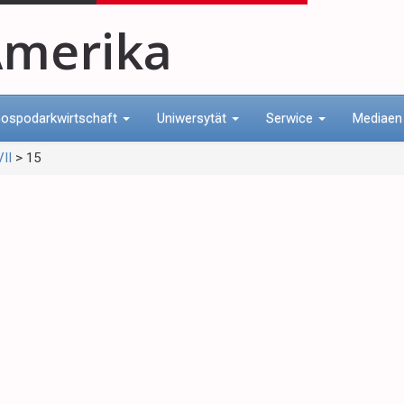
merika
ospodarkwirtschaft
Uniwersytät
Serwice
Mediae
II
>
15