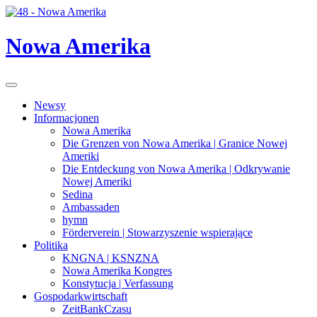
Nowa Amerika
Toggle
navigation
Newsy
Informacjonen
Nowa Amerika
Die Grenzen von Nowa Amerika | Granice Nowej
Ameriki
Die Entdeckung von Nowa Amerika | Odkrywanie
Nowej Ameriki
Sedina
Ambassaden
hymn
Förderverein | Stowarzyszenie wspierające
Politika
KNGNA | KSNZNA
Nowa Amerika Kongres
Konstytucja | Verfassung
Gospodarkwirtschaft
ZeitBankCzasu