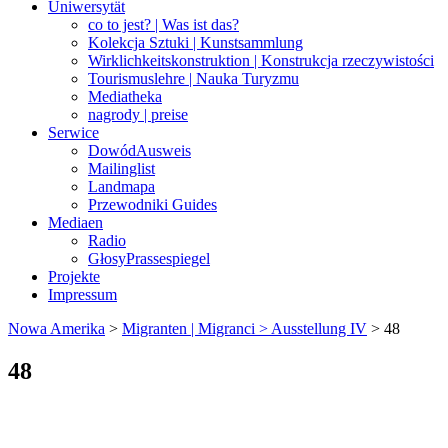
Uniwersytät
co to jest? | Was ist das?
Kolekcja Sztuki | Kunstsammlung
Wirklichkeitskonstruktion | Konstrukcja rzeczywistości
Tourismuslehre | Nauka Turyzmu
Mediatheka
nagrody | preise
Serwice
DowódAusweis
Mailinglist
Landmapa
Przewodniki Guides
Mediaen
Radio
GłosyPrassespiegel
Projekte
Impressum
Nowa Amerika
>
Migranten | Migranci > Ausstellung IV
>
48
48