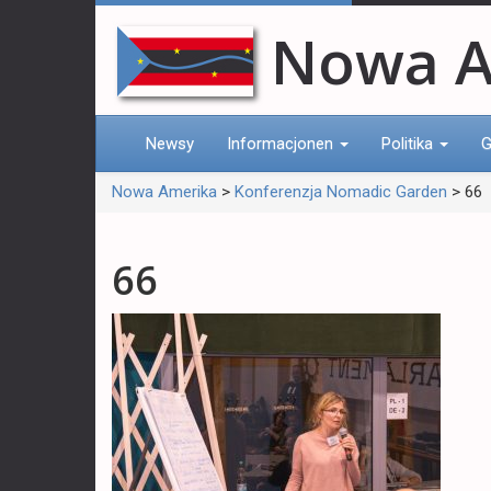
Nowa A
Newsy
Informacjonen
Politika
G
Nowa Amerika
>
Konferenzja Nomadic Garden
>
66
66