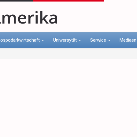
merika
ospodarkwirtschaft
Uniwersytät
Serwice
Mediae