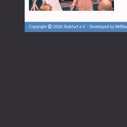
Copyright
2026 Slubfurt e.V. - Developed by
MrBla