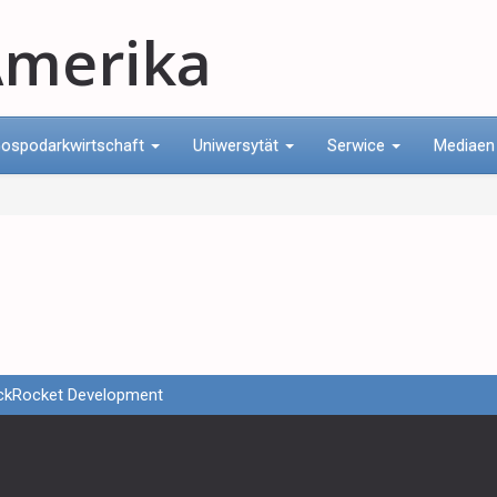
merika
ospodarkwirtschaft
Uniwersytät
Serwice
Mediae
ckRocket Development