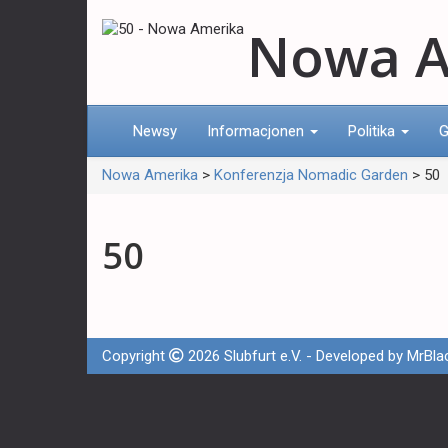
Nowa A
Newsy
Informacjonen
Politika
G
Nowa Amerika
>
Konferenzja Nomadic Garden
>
50
50
Copyright
2026 Slubfurt e.V. - Developed by
MrBla